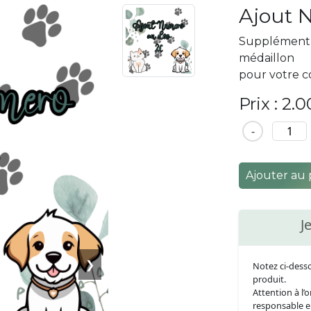
Ajout 
Supplément 
médaillon
pour votre c
Prix : 2.
-
Ajouter au 
J
❯
Notez ci-desso
produit.
Attention à l’
responsable e